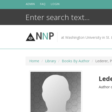
Skip
ADMIN
FAQ
LOGIN
to
content
N
N
P
at Washington University in St. 
Home
Library
Books By Author
Lederer, P
Lede
Author 