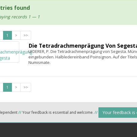
tries found
aying records 1 — 1
1
>
>>
Die Tetradrachmenprägung Von Segest
LEDERER, P. Die Tetradrachmenprägung von Segesta. Münche
eingebunden. Halbledereinband Poinsignon. Auf der Titels
Numismate.
1
>
>>
Your feedback is
ndependent
//
Your feedback is essential and welcome.
//