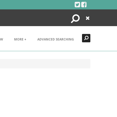
Search
Close
EW
MORE +
ADVANCED SEARCHING