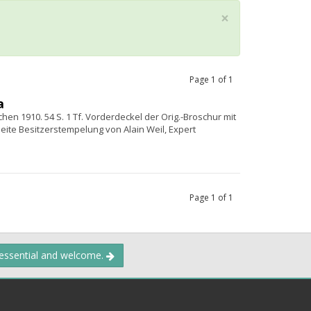
×
Page
1
of
1
a
n 1910. 54 S. 1 Tf. Vorderdeckel der Orig.-Broschur mit
eite Besitzerstempelung von Alain Weil, Expert
Page
1
of
1
 essential and welcome.