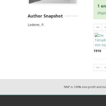
1 en
Displ
Author Snapshot
Lederer, P.
<<
<
1910
<<
<
NNP is 100% non-profit and i