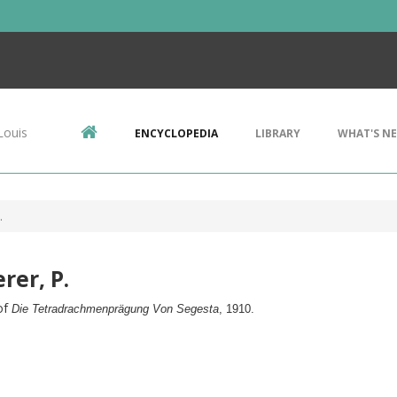
Louis
ENCYCLOPEDIA
LIBRARY
WHAT'S N
.
rer, P.
of
Die Tetradrachmenprägung Von Segesta
,
1910.